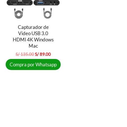
Capturador de
Video USB 3.0
HDMI 4K Windows
Mac
El
El
S/
135.00
S/
89.00
precio
precio
Compra por Whatsapp
original
actual
era:
es:
S/ 135.00.
S/ 89.00.