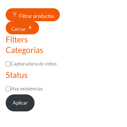
Filtrar productos
Cerrar
Filters
Categorias
C
Capturadora de video
Status
a
t
E
Hay existencias
e
s
g
Aplicar
t
o
a
r
d